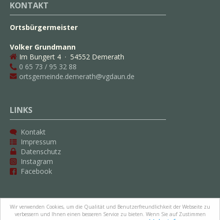
KONTAKT
Ortsbürgermeister
Volker Grundmann
Im Bungert 4 · 54552 Demerath
0 65 73 / 95 32 88
ortsgemeinde.demerath@vgdaun.de
LINKS
Kontakt
Impressum
Datenschutz
Instagram
Facebook
BUSFAHRPLAN
Wir verwenden Cookies, um die Qualität und Benutzerfreundlichkeit der Webseite zu
verbessern und Ihnen einen besseren Service zu bieten. Wenn Sie auf Zustimmen