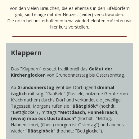
Von den vielen Bräuchen, die es ehemals in den Eifeldörfern
gab, sind einige mit der Neuzeit (leider) verschwunden.
Die noch bei uns erhaltenen bzw. wiederbelebten möchten wir
hier kurz vorstellen.
Klappern
Das "Klappern" ersetzt traditionell das
Geläut der
Kirchenglocken
von Gründonnerstag bis Ostersonntag.
Ab
Gründonnerstag
geht die Dorfjugend
dreimal
täglich
mit sog. "Raaßele" (Rasseln; hölzerne Geräte zum
Krachmachen) durchs Dorf und verkündet die jeweilige
Tageszeit. Morgens rufen sie
"Bäätglóók"
(hochdt.:
"Bettglocke") , mittags
"Mettdaach, Honnekraach,
(iwwa) moa óss Uustadaach"
(hochdt.: "Mittag,
Hahnenschrei, (über-) morgen ist Ostertag") und abends
wieder
"Bäätglóóck"
(hochdt.: "Bettglocke").