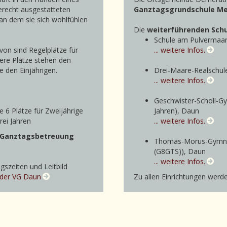
gerecht ausgestatteten
Ganztagsgrundschule M
an dem sie sich wohlfühlen
Die
weiterführenden Sch
Schule am Pulvermaar (
avon sind Regelplätze für
... weitere Infos.
tere Plätze stehen den
e den Einjährigen.
Drei-Maare-Realschule
... weitere Infos.
Geschwister-Scholl-G
 6 Plätze für Zweijährige
Jahren), Daun
rei Jahren
... weitere Infos.
r Ganztagsbetreuung
Thomas-Morus-Gymnas
(G8GTS)), Daun
... weitere Infos.
szeiten und Leitbild
 der VG Daun
Zu allen Einrichtungen wer