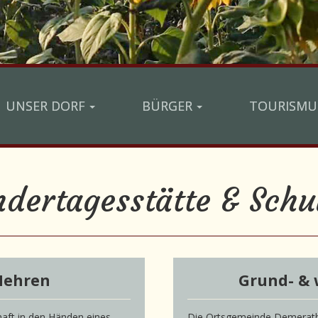
UNSER DORF
BÜRGER
TOURISMU
ndertagesstätte & Schu
Mehren
Grund- & 
haft in den Händen eines
Die Ortsgemeinde Demerath