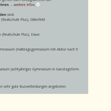
ehren
.
... weitere Infos.
ulen
sind:
Realschule Plus), Gillenfeld
 (Realschule Plus), Daun
ymnasium (Halbtagsgymnasium mit Abitur nach 9
ium (achtjähriges Gymnasium in Ganztagsform
den sehr gute Busverbindungen angeboten.