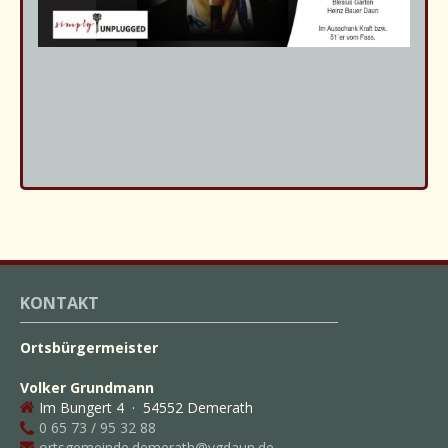
KONTAKT
Ortsbürgermeister
Volker Grundmann
Im Bungert 4 · 54552 Demerath
0 65 73 / 95 32 88
ortsgemeinde.demerath@vgdaun.de