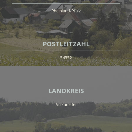
Rheinland-Pfalz
POSTLEITZAHL
54552
LANDKREIS
Vulkaneifel